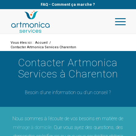
FAQ
-
Comment ça marche ?
Vous êtes ici :
Accueil
/
Contacter Artmonica Services Charenton
Contacter Artmonica
Services à Charenton
Besoin d’une information ou d’un conseil ?
Nous sommes à l’écoute de vos besoins en matière de
ménage à domicile
. Que vous ayez des questions, des