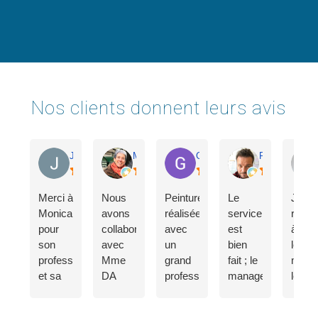
Nos clients donnent leurs avis
Judith F.
Marie-Hélène A.
Gestion M.
Pierre L.
Merci à
Nous
Peinture
Le
Je
Monica
avons
réalisée
service
reco
pour
collaboré
avec
est
à tout
son
avec
un
bien
le
professionnalisme
Mme
grand
fait ; le
mond
et sa
DA
professionnalisme.
management
les
bienveillance!
SILVA
Un
est à
servi
Dès
pendant
grand
l’écoute.
d'Art