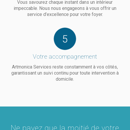
Vous savourez chaque instant dans un intérieur
Je
qu'au
impeccable. Nous nous engageons à vous offrir un
recommande
sien.
service d’excellence pour votre foyer.
vivement
Monic
:)
merci
pour
vos
conse
et vot
souti
Votre accompagnement
Artmonica Services reste constamment à vos côtés,
garantissant un suivi continu pour toute intervention à
domicile.
Ne payez que la moitié de votre