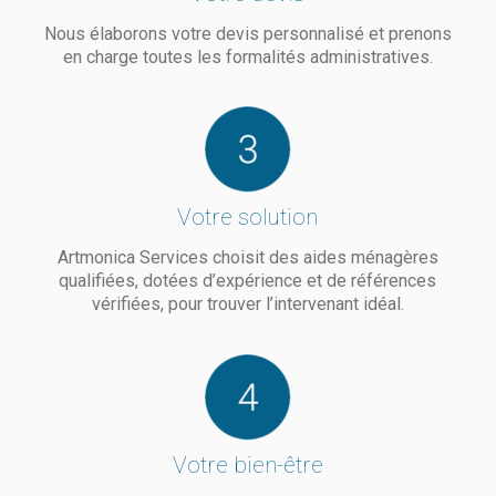
proposé.
DA
m'a
Nous élaborons votre devis personnalisé et prenons
On
SILVA.
acco
en charge toutes les formalités administratives.
sent
La
afin
qu'elle
structure
d'offri
met
est
les
tout en
professionnelle.
meill
oeuvre
Notre
servi
pour
contrat
pour
Votre solution
répondre
vient
maint
aux
de
ma
Artmonica Services choisit des aides ménagères
attentes
cesser
mère 
qualifiées, dotées d’expérience et de références
de ses
pour
plus
vérifiées, pour trouver l’intervenant idéal.
clients
cause
long
avec
de
possi
sérieux
changement
à la
et
de
mais
toujours
région.
pensa
dans la
Nous
plus 
Votre bien-être
bonne
recommandons.
notre
humeur.
intérê