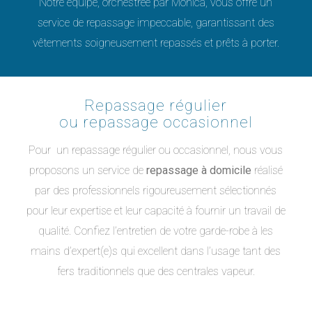
Notre équipe, orchestrée par Monica, vous offre un
service de repassage impeccable, garantissant des
vêtements soigneusement repassés et prêts à porter.
Repassage régulier
ou repassage occasionnel
Pour un repassage régulier ou occasionnel, nous vous
proposons un service de
repassage à domicile
réalisé
par des professionnels rigoureusement sélectionnés
pour leur expertise et leur capacité à fournir un travail de
qualité. Confiez l’entretien de votre garde-robe à les
mains d’expert(e)s qui excellent dans l’usage tant des
fers traditionnels que des centrales vapeur.