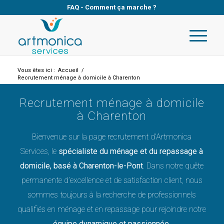
FAQ
-
Comment ça marche ?
Vous êtes ici :
Accueil
/
Recrutement ménage à domicile à Charenton
Recrutement ménage à domicile
à Charenton
Bienvenue sur la page recrutement d’Artmonica
Services, le
spécialiste du ménage et du repassage à
domicile, basé à Charenton-le-Pont
. Dans notre quête
permanente d’excellence et de satisfaction client, nous
sommes toujours à la recherche de professionnels
qualifiés en ménage et en repassage pour rejoindre notre
équipe dynamique et passionnée
.